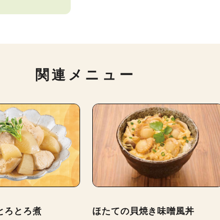
関連メニュー
とろとろ煮
ほたての貝焼き味噌風丼