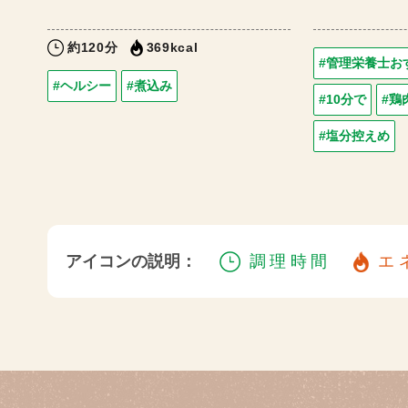
約120分
369kcal
#管理栄養士お
#ヘルシー
#煮込み
#10分で
#鶏
#塩分控えめ
アイコンの説明：
調理時間
エ