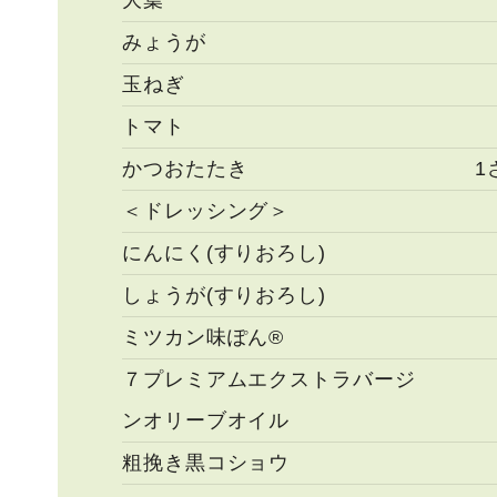
大葉
みょうが
玉ねぎ
トマト
かつおたたき
1
＜ドレッシング＞
にんにく(すりおろし)
しょうが(すりおろし)
ミツカン味ぽん®
７プレミアムエクストラバージ
ンオリーブオイル
粗挽き黒コショウ