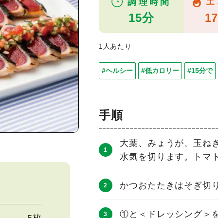
調理時間
エ
15分
17
1人あたり
#ヘルシー
#低カロリー
#15分で
手順
大葉、みょうが、玉ね
水気を切ります。トマ
かつおたたきはそぎ切
①と＜ドレッシング＞