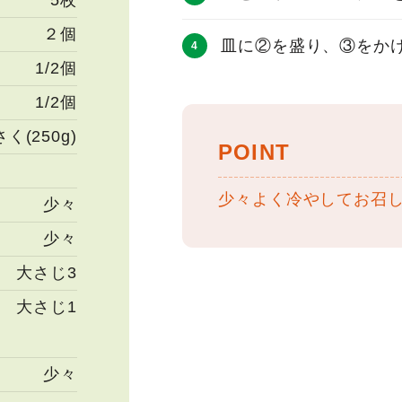
5枚
２個
皿に②を盛り、③をか
1/2個
1/2個
さく(250g)
POINT
少々よく冷やしてお召
少々
少々
大さじ3
大さじ1
少々