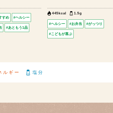
445kcal
1.5g
すすめ
#ヘルシー
#ヘルシー
#お弁当
#がっつり
肉
#あともう1品
#こどもが喜ぶ
ネルギー
塩分