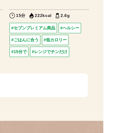
15分
222kcal
2.6g
#セブンプレミアム商品
#ヘルシー
#ごはんに合う
#低カロリー
#15分で
#レンジでチンだけ