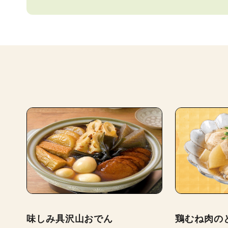
味しみ具沢山おでん
鶏むね肉の