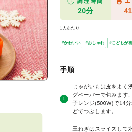
調理時間
エ
20分
41
1人あたり
#かわいい
#おしゃれ
#こどもが
手順
じゃがいもは皮をよく
グペーパーで包みます
子レンジ(500W)で1
どでつぶします。
玉ねぎはスライスして