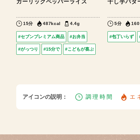
ガーリックペッパーライス
干し芋バタ
15分
487kcal
4.4g
5分
160
#セブンプレミアム商品
#お弁当
#包丁いらず
#がっつり
#15分で
#こどもが喜ぶ
アイコンの説明：
調理時間
エ