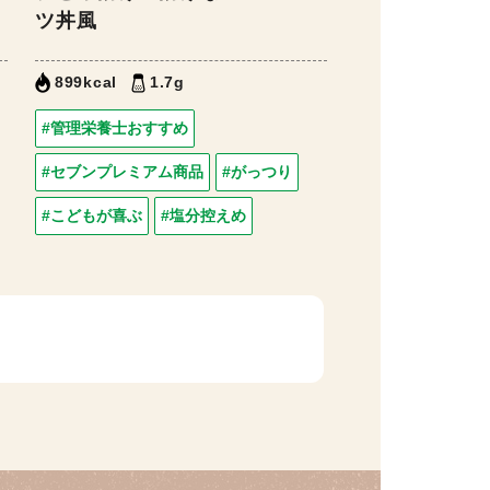
ツ丼風
899kcal
1.7g
#管理栄養士おすすめ
#セブンプレミアム商品
#がっつり
#こどもが喜ぶ
#塩分控えめ