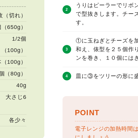
うりはピーラーでリボ
で型抜きします。チーズ
5枚（切れ）
す。
個（650g）
1/2個
①に玉ねぎとチーズを
和え、俵型を２５個作
（100g）
ンを巻き、１０個には
本（100g）
2個（80g）
皿に③をツリーの形に
40g
大さじ6
POINT
各少々
電子レンジの加熱時間
にしましょう。