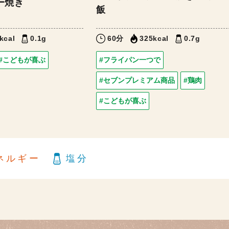
ー焼き
飯
kcal
0.1g
60分
325kcal
0.7g
#こどもが喜ぶ
#フライパン一つで
#セブンプレミアム商品
#鶏肉
#こどもが喜ぶ
ネルギー
塩分