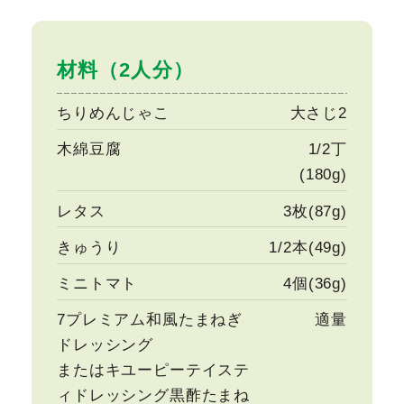
材料（2人分）
ちりめんじゃこ
大さじ2
木綿豆腐
1/2丁
(180g)
レタス
3枚(87g)
きゅうり
1/2本(49g)
ミニトマト
4個(36g)
7プレミアム和風たまねぎ
適量
ドレッシング
またはキユーピーテイステ
ィドレッシング黒酢たまね