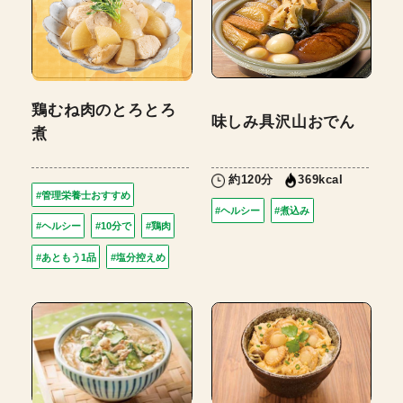
鶏むね肉のとろとろ
味しみ具沢山おでん
煮
約120分
369kcal
#管理栄養士おすすめ
#ヘルシー
#煮込み
#ヘルシー
#10分で
#鶏肉
#あともう1品
#塩分控えめ