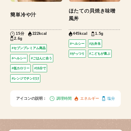
ほたての貝焼き味噌
簡単冷や汁
風丼
15分
1.5g
222kcal
445kcal
2.6g
#ヘルシー
#お弁当
#セブンプレミアム商品
#がっつり
#こどもが喜ぶ
#ヘルシー
#ごはんに合う
#低カロリー
#15分で
#レンジでチンだけ
アイコンの説明：
調理時間
エネルギー
塩分