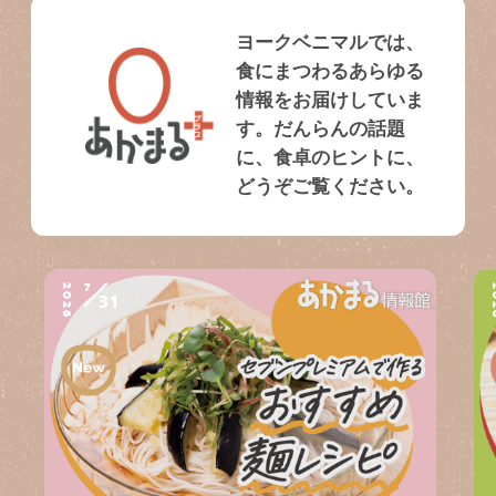
ヨークベニマルでは、
食にまつわるあらゆる
情報をお届けしていま
す。だんらんの話題
に、食卓のヒントに、
どうぞご覧ください。
7
2026
2
31