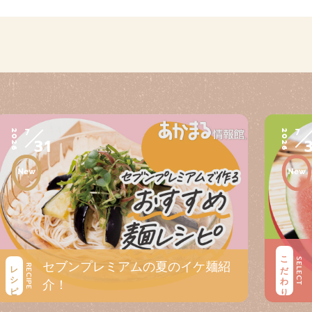
7
7
2026
2026
31
こだわり
SELECT
セブンプレミアムの夏のイケ麺紹
レシピ
RECIPE
介！