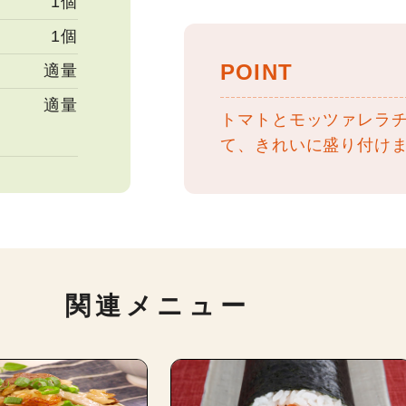
1個
1個
POINT
適量
適量
トマトとモッツァレラ
て、きれいに盛り付け
関連メニュー