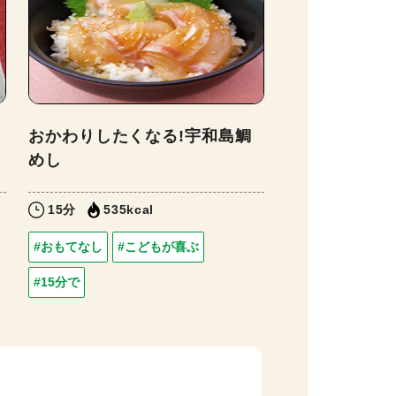
おかわりしたくなる!宇和島鯛
めし
15分
535kcal
#おもてなし
#こどもが喜ぶ
#15分で