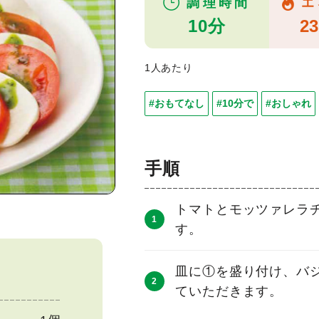
調理時間
エ
10分
23
1人あたり
#おもてなし
#10分で
#おしゃれ
手順
トマトとモッツァレラ
す。
皿に①を盛り付け、バ
ていただきます。