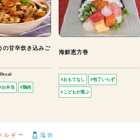
うの甘辛炊き込みご
海鮮恵方巻
0kcal
#おもてなし
#包丁いらず
#お弁当
#鶏肉
#こどもが喜ぶ
ネルギー
塩分