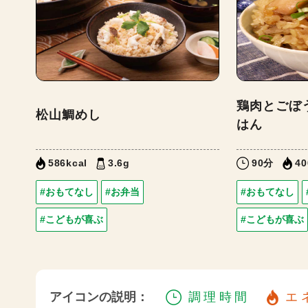
鶏肉とごぼ
松山鯛めし
はん
586kcal
3.6g
90分
40
#おもてなし
#お弁当
#おもてなし
#こどもが喜ぶ
#こどもが喜ぶ
アイコンの説明：
調理時間
エ