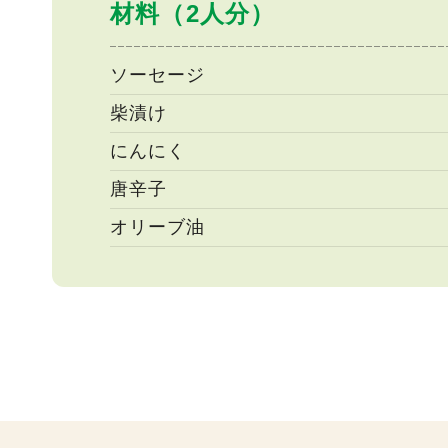
材料（2人分）
ソーセージ
柴漬け
にんにく
唐辛子
オリーブ油