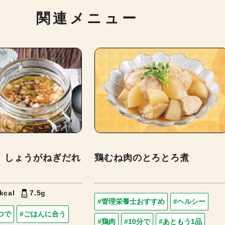
関連メニュー
】しょうがねぎだれ
鶏むね肉のとろとろ煮
kcal
7.5g
#管理栄養士おすすめ
#ヘルシー
つで
#ごはんに合う
#鶏肉
#10分で
#あともう1品