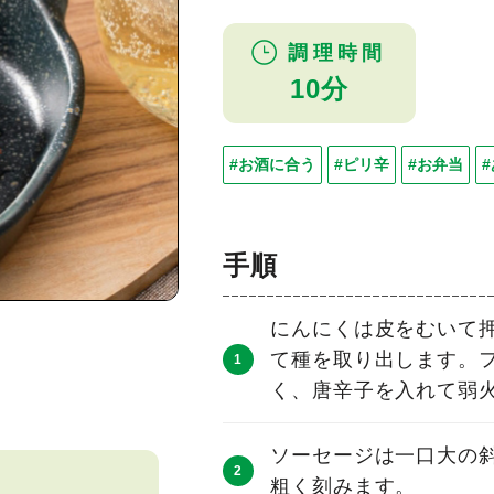
調理時間
10分
#お酒に合う
#ピリ辛
#お弁当
手順
にんにくは皮をむいて
て種を取り出します。
く、唐辛子を入れて弱
ソーセージは一口大の
粗く刻みます。