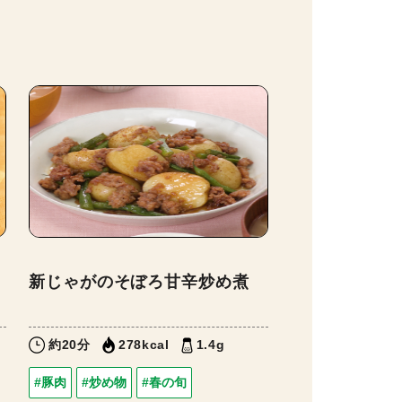
新じゃがのそぼろ甘辛炒め煮
約20分
278kcal
1.4g
#豚肉
#炒め物
#春の旬