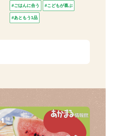
#ごはんに合う
#こどもが喜ぶ
#あともう1品
31