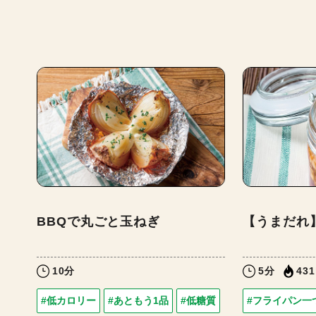
BBQで丸ごと玉ねぎ
【うまだれ
10分
5分
431
#低カロリー
#あともう1品
#低糖質
#フライパン一