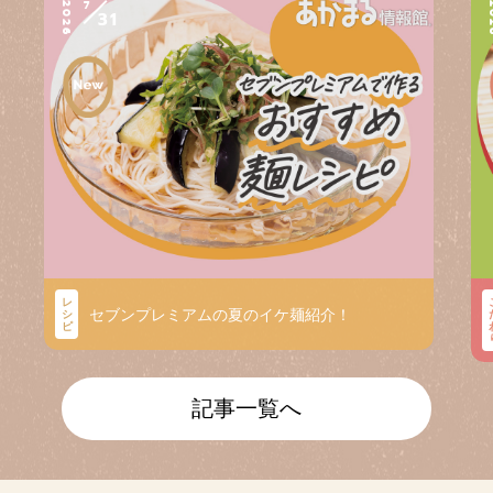
7
2026
2
31
レ
セブンプレミアムの夏のイケ麺紹介！
シ
ピ
記事一覧へ