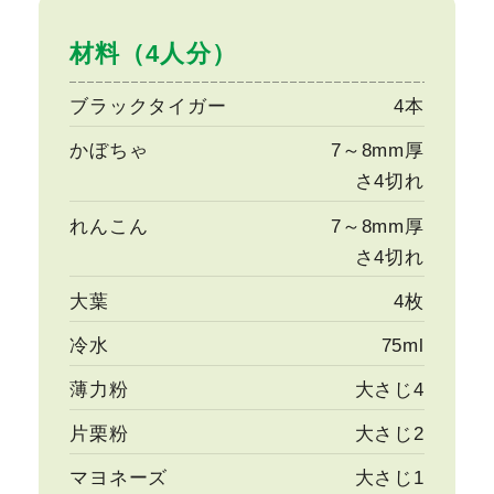
材料（4人分）
ブラックタイガー
4本
かぼちゃ
7～8mm厚
さ4切れ
れんこん
7～8mm厚
さ4切れ
大葉
4枚
冷水
75ml
薄力粉
大さじ4
片栗粉
大さじ2
マヨネーズ
大さじ1