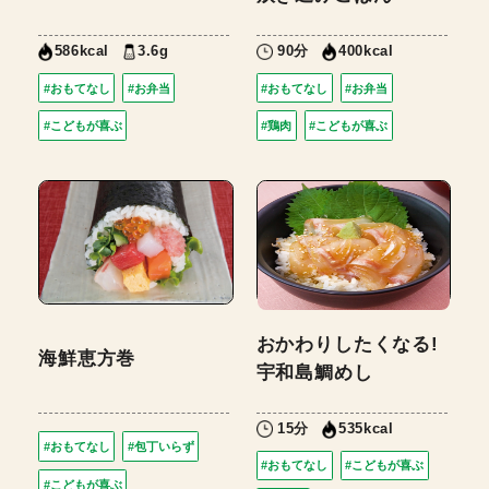
3.6g
90分
586kcal
400kcal
#おもてなし
#お弁当
#おもてなし
#お弁当
#こどもが喜ぶ
#鶏肉
#こどもが喜ぶ
おかわりしたくなる!
海鮮恵方巻
宇和島鯛めし
15分
535kcal
#おもてなし
#包丁いらず
#おもてなし
#こどもが喜ぶ
#こどもが喜ぶ