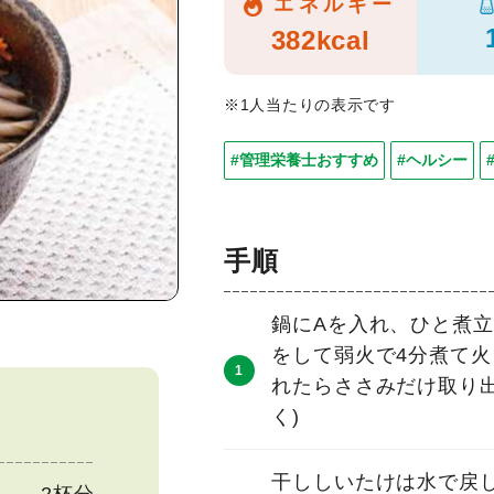
エネルギー
382kcal
※1人当たりの表示です
#管理栄養士おすすめ
#ヘルシー
手順
鍋にAを入れ、ひと煮
をして弱火で4分煮て
れたらささみだけ取り
く)
干ししいたけは水で戻