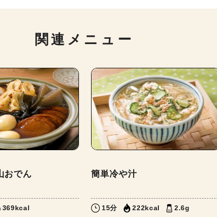
関連メニュー
山おでん
簡単冷や汁
369kcal
15分
222kcal
2.6g