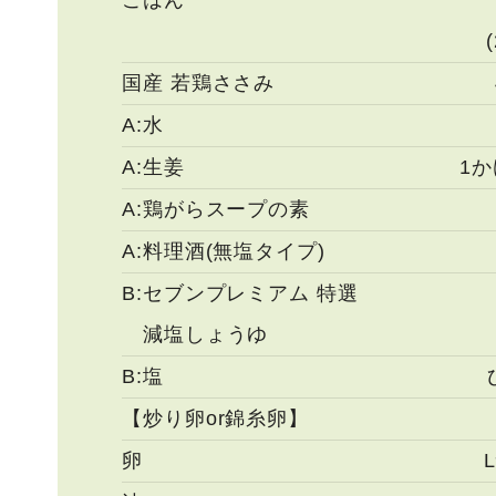
ごはん
国産 若鶏ささみ
A:水
A:生姜
1か
A:鶏がらスープの素
A:料理酒(無塩タイプ)
B:セブンプレミアム 特選
減塩しょうゆ
B:塩
【炒り卵or錦糸卵】
卵