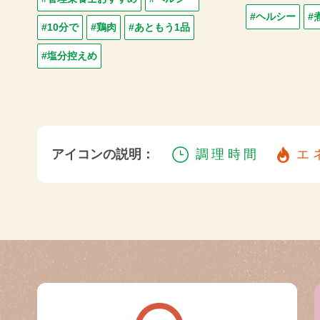
#ヘルシー
#
#10分で
#鶏肉
#あともう1品
#塩分控えめ
アイコンの説明：
調理時間
エ