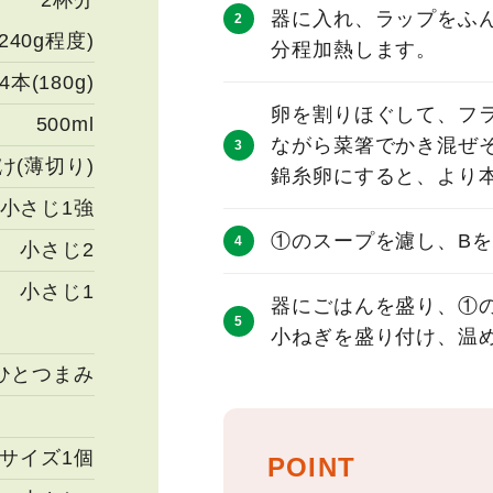
2杯分
器に入れ、ラップをふん
(240g程度)
分程加熱します。
4本(180g)
卵を割りほぐして、フ
500ml
ながら菜箸でかき混ぜ
け(薄切り)
錦糸卵にすると、より本
小さじ1強
①のスープを濾し、B
小さじ2
小さじ1
器にごはんを盛り、①
小ねぎを盛り付け、温め
ひとつまみ
Lサイズ1個
POINT