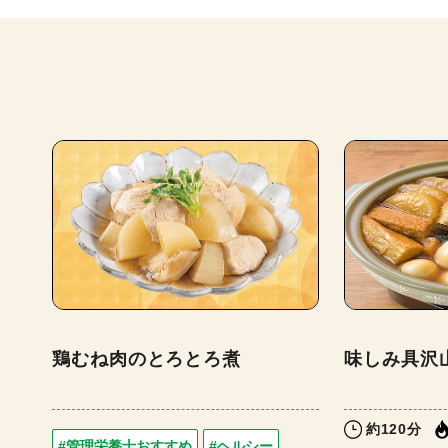
鶏むね肉のとろとろ煮
味しみ具沢
約120分
#管理栄養士おすすめ
#ヘルシー