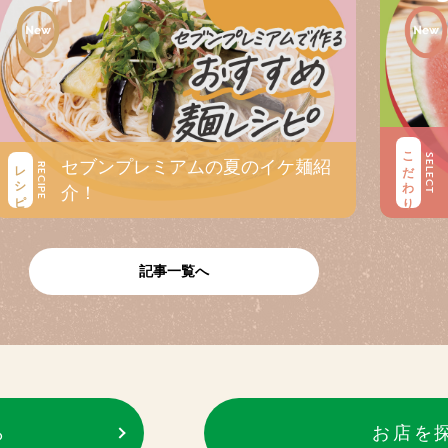
こだわり
SELECT
セブンプレミアムの夏のイケ麺紹
レシピ
RECIPE
介！
記事一覧へ
ら
お店を