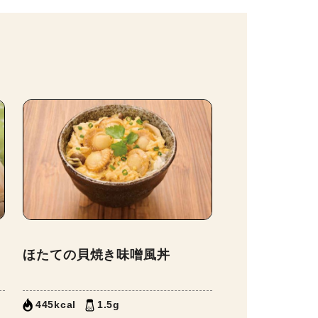
ほたての貝焼き味噌風丼
445kcal
1.5g