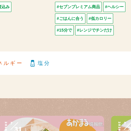
煮込み
#セブンプレミアム商品
#ヘルシー
#ごはんに合う
#低カロリー
#15分で
#レンジでチンだけ
ネルギー
塩分
7
7
2026
2026
31