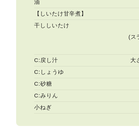
油
【しいたけ甘辛煮】
干ししいたけ
(
C:戻し汁
大
C:しょうゆ
C:砂糖
C:みりん
小ねぎ