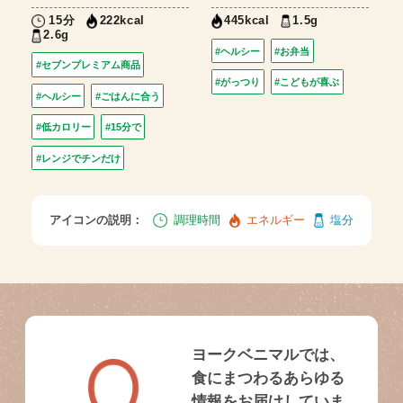
15分
1.5g
222kcal
445kcal
2.6g
#ヘルシー
#お弁当
#セブンプレミアム商品
#がっつり
#こどもが喜ぶ
#ヘルシー
#ごはんに合う
#低カロリー
#15分で
#レンジでチンだけ
アイコンの説明：
調理時間
エネルギー
塩分
ヨークベニマルでは、
食にまつわるあらゆる
情報をお届けしていま