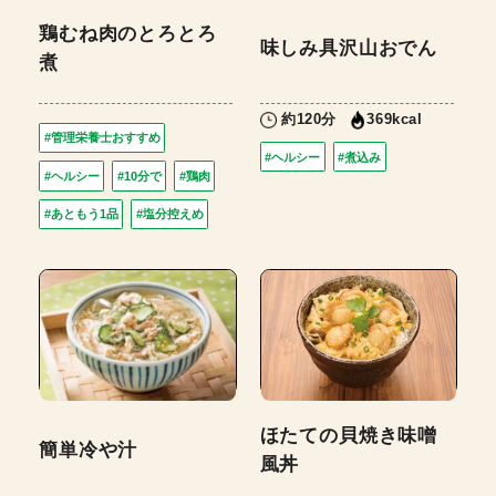
鶏むね肉のとろとろ
味しみ具沢山おでん
煮
約120分
369kcal
#管理栄養士おすすめ
#ヘルシー
#煮込み
#ヘルシー
#10分で
#鶏肉
#あともう1品
#塩分控えめ
ほたての貝焼き味噌
簡単冷や汁
風丼