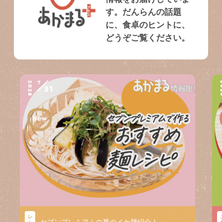
す。だんらんの話題
に、食卓のヒントに、
どうぞご覧ください。
7
2026
2
31
レ