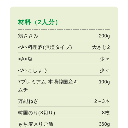
材料（2人分）
鶏ささみ
200g
<A>料理酒(無塩タイプ)
大さじ2
<A>塩
少々
<A>こしょう
少々
7プレミアム 本場韓国産キ
100g
ムチ
万能ねぎ
2～3本
韓国のり(8切り)
8枚
もち麦入りご飯
360g