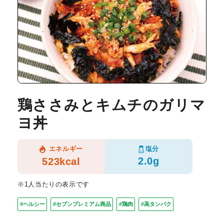
鶏ささみとキムチのガリマ
ヨ丼
塩分
エネルギー
2.0g
523kcal
※1人当たりの表示です
#ヘルシー
#セブンプレミアム商品
#鶏肉
#高タンパク