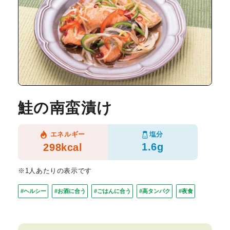
鮭の南蛮漬け
塩分
エネルギー
1.6g
298kcal
※1人あたりの表示です
#ヘルシー
#お酒に合う
#ごはんに合う
#高タンパク
#夜食