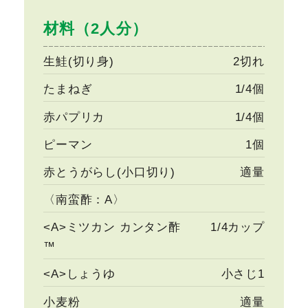
材料（2人分）
生鮭(切り身)
2切れ
たまねぎ
1/4個
赤パプリカ
1/4個
ピーマン
1個
赤とうがらし(小口切り)
適量
〈南蛮酢：A〉
<A>ミツカン カンタン酢
1/4カップ
™
<A>しょうゆ
小さじ1
小麦粉
適量