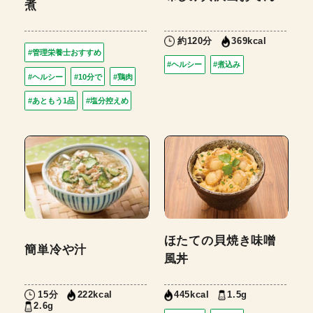
煮
約120分
369kcal
#管理栄養士おすすめ
#ヘルシー
#煮込み
#ヘルシー
#10分で
#鶏肉
#あともう1品
#塩分控えめ
ほたての貝焼き味噌
簡単冷や汁
風丼
15分
1.5g
222kcal
445kcal
2.6g