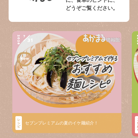
に、食卓のヒントに、
どうぞご覧ください。
7
2026
2
31
レ
セブンプレミアムの夏のイケ麺紹介！
シ
ピ