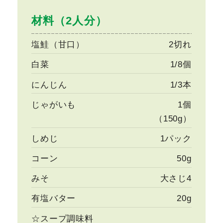
材料（2人分）
塩鮭（甘口）
2切れ
白菜
1/8個
にんじん
1/3本
じゃがいも
1個
（150g）
しめじ
1パック
コーン
50g
みそ
大さじ4
有塩バター
20g
☆スープ調味料