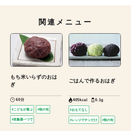
関連メニュー
もち米いらずのおは
ごはんで作るおはぎ
ぎ
60分
0.1g
405kcal
#こどもが喜ぶ
#秋の旬
#おもてなし
#炊飯器一つで
#レンジでチンだけ
#秋の旬