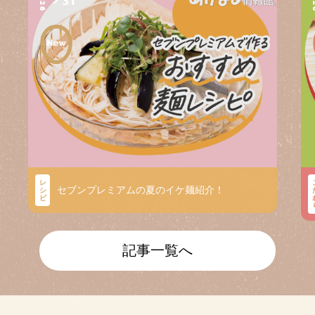
2026
2
31
レ
セブンプレミアムの夏のイケ麺紹介！
シ
ピ
記事一覧へ