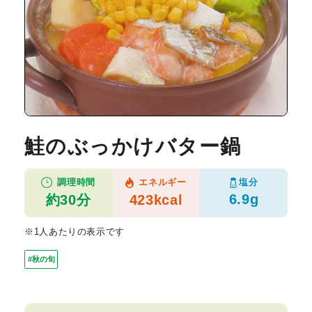
鮭のぶっかけバター鍋
塩分
調理時間
エネルギー
6.9g
約30分
423kcal
※1人あたりの表示です
#秋の旬