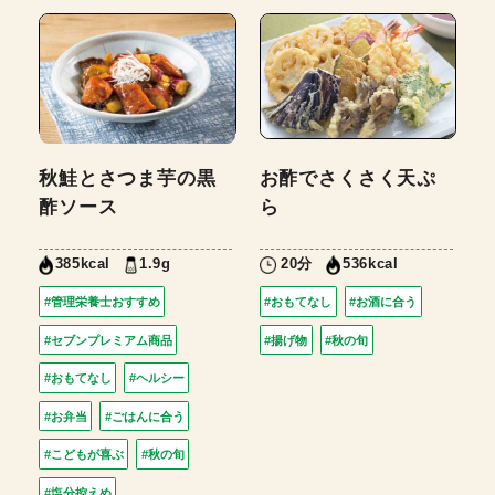
秋鮭とさつま芋の黒
お酢でさくさく天ぷ
酢ソース
ら
1.9g
20分
385kcal
536kcal
#管理栄養士おすすめ
#おもてなし
#お酒に合う
#セブンプレミアム商品
#揚げ物
#秋の旬
#おもてなし
#ヘルシー
#お弁当
#ごはんに合う
#こどもが喜ぶ
#秋の旬
#塩分控えめ