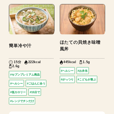
ほたての貝焼き味噌
簡単冷や汁
風丼
15分
1.5g
222kcal
445kcal
2.6g
#ヘルシー
#お弁当
#セブンプレミアム商品
#がっつり
#こどもが喜ぶ
#ヘルシー
#ごはんに合う
#低カロリー
#15分で
#レンジでチンだけ