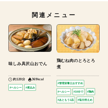
関連メニュー
鶏むね肉のとろとろ
味しみ具沢山おでん
煮
約120分
369kcal
#管理栄養士おすすめ
#ヘルシー
#煮込み
#ヘルシー
#10分で
#鶏肉
#あともう1品
#塩分控えめ