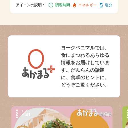
アイコンの説明：
調理時間
エネルギー
塩分
ヨークベニマルでは、
食にまつわるあらゆる
情報をお届けしていま
す。だんらんの話題
に、食卓のヒントに、
どうぞご覧ください。
7
2026
2
31