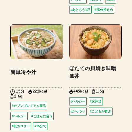
#あともう1品
#塩分控えめ
ほたての貝焼き味噌
簡単冷や汁
風丼
15分
1.5g
222kcal
445kcal
2.6g
#ヘルシー
#お弁当
#セブンプレミアム商品
#がっつり
#こどもが喜ぶ
#ヘルシー
#ごはんに合う
#低カロリー
#15分で