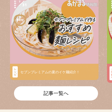
7
2026
2
31
レ
セブンプレミアムの夏のイケ麺紹介！
シ
ピ
記事一覧へ