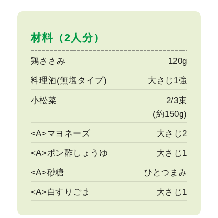
材料（2人分）
鶏ささみ
120g
料理酒(無塩タイプ)
大さじ1強
小松菜
2/3束
(約150g)
<A>マヨネーズ
大さじ2
<A>ポン酢しょうゆ
大さじ1
<A>砂糖
ひとつまみ
<A>白すりごま
大さじ1