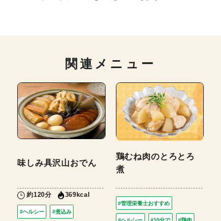
関連メニュー
鶏むね肉のとろとろ
味しみ具沢山おでん
煮
約120分
369kcal
#管理栄養士おすすめ
#ヘルシー
#煮込み
#ヘルシー
#10分で
#鶏肉