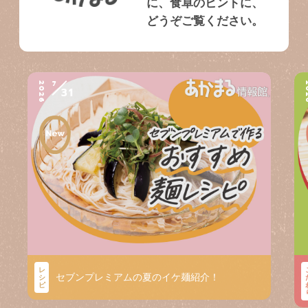
に、食卓のヒントに、
どうぞご覧ください。
7
2026
2
31
レ
セブンプレミアムの夏のイケ麺紹介！
シ
ピ