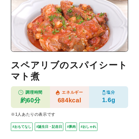
スペアリブのスパイシート
マト煮
塩分
調理時間
エネルギー
1.6g
約60分
684kcal
※1人あたりの表示です
#おもてなし
#誕生日・記念日
#豚肉
#おしゃれ