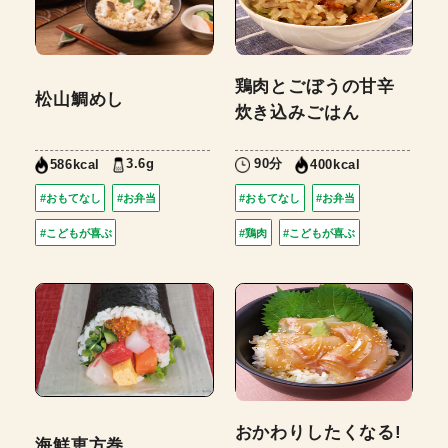
鶏肉とごぼうの甘辛
松山鯛めし
炊き込みごはん
3.6g
90分
586kcal
400kcal
#おもてなし
#お弁当
#おもてなし
#お弁当
#こどもが喜ぶ
#鶏肉
#こどもが喜ぶ
おかわりしたくなる!
海鮮恵方巻