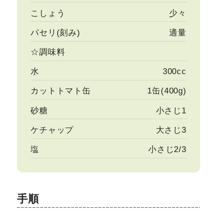
こしょう
少々
パセリ(刻み)
適量
☆調味料
水
300cc
カットトマト缶
1缶(400g)
砂糖
小さじ1
ケチャップ
大さじ3
塩
小さじ2/3
手順