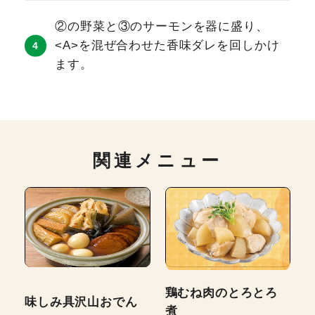
②の野菜と③のサーモンを器に盛り、
<A>を混ぜ合わせた香味ダレを回しかけ
ます。
関連メニュー
鶏むね肉のとろとろ
味しみ具沢山おでん
煮