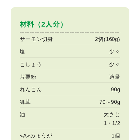
材料（2人分）
サーモン切身
2切(160g)
塩
少々
こしょう
少々
片栗粉
適量
れんこん
90g
舞茸
70～90g
油
大さじ
1・1/2
<A>みょうが
1個