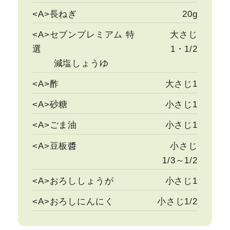
<A>長ねぎ
20g
<A>セブンプレミアム 特
大さじ
選
1・1/2
減塩しょうゆ
<A>酢
大さじ1
<A>砂糖
小さじ1
<A>ごま油
小さじ1
<A>豆板醬
小さじ
1/3～1/2
<A>おろししょうが
小さじ1
<A>おろしにんにく
小さじ1/2