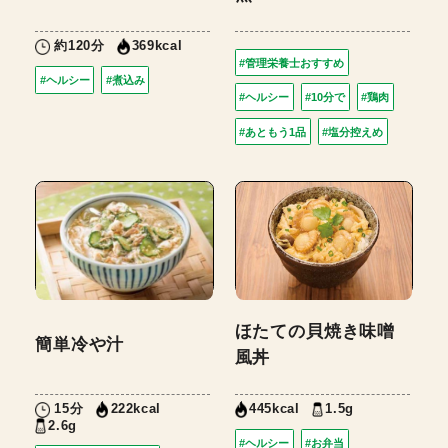
約120分
369kcal
#管理栄養士おすすめ
#ヘルシー
#煮込み
#ヘルシー
#10分で
#鶏肉
#あともう1品
#塩分控えめ
ほたての貝焼き味噌
簡単冷や汁
風丼
15分
1.5g
222kcal
445kcal
2.6g
#ヘルシー
#お弁当