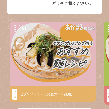
どうぞご覧ください。
7
2026
2
31
レ
セブンプレミアムの夏のイケ麺紹介！
シ
ピ