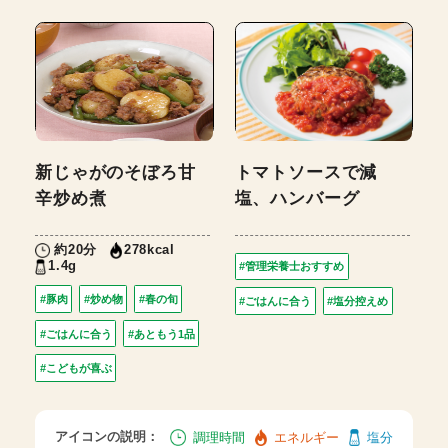
新じゃがのそぼろ甘
トマトソースで減
辛炒め煮
塩、ハンバーグ
約20分
278kcal
1.4g
#管理栄養士おすすめ
#豚肉
#炒め物
#春の旬
#ごはんに合う
#塩分控えめ
#ごはんに合う
#あともう1品
#こどもが喜ぶ
アイコンの説明：
調理時間
エネルギー
塩分