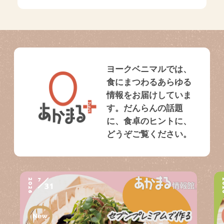
ヨークベニマルでは、
食にまつわるあらゆる
情報をお届けしていま
す。だんらんの話題
に、食卓のヒントに、
どうぞご覧ください。
7
2026
2
31