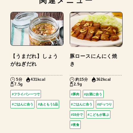
関連メニュー
【うまだれ】しょう
豚ロースにんにく焼
がねぎだれ
き
5分
約15分
431kcal
362kcal
7.5g
2.9g
#フライパン一つで
#豚肉
#お酒に合う
#ごはんに合う
#あともう1品
#ごはんに合う
#がっつり
#15分で
#こどもが喜ぶ
#夜食