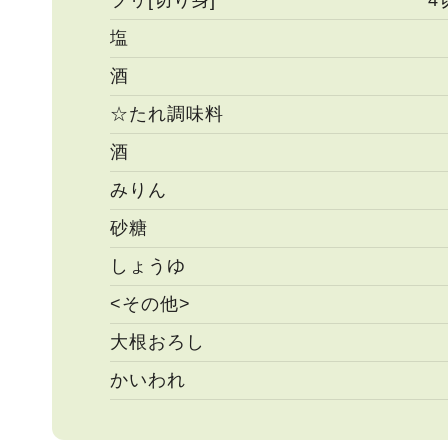
ブリ[切り身]
4
塩
酒
☆たれ調味料
酒
みりん
砂糖
しょうゆ
<その他>
大根おろし
かいわれ