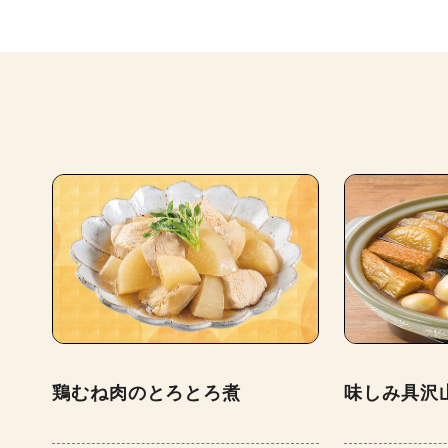
鶏むね肉のとろとろ煮
味しみ具沢