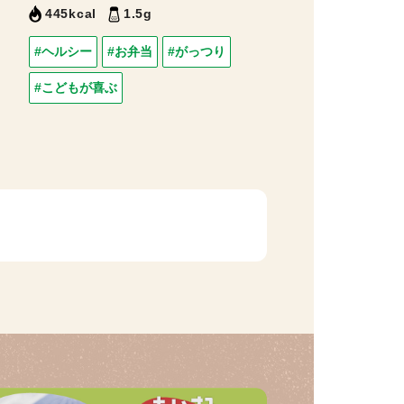
445kcal
1.5g
#ヘルシー
#お弁当
#がっつり
#こどもが喜ぶ