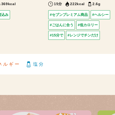
369kcal
15分
222kcal
2.6g
煮込み
#セブンプレミアム商品
#ヘルシー
#ごはんに合う
#低カロリー
#15分で
#レンジでチンだけ
ネルギー
塩分