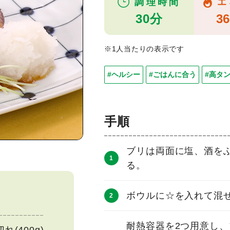
調理時間
エ
30分
36
※1人当たりの表示です
#ヘルシー
#ごはんに合う
#高タ
手順
ブリは両面に塩、酒をふ
る。
ボウルに☆を入れて混ぜ
耐熱容器を2つ用意し、