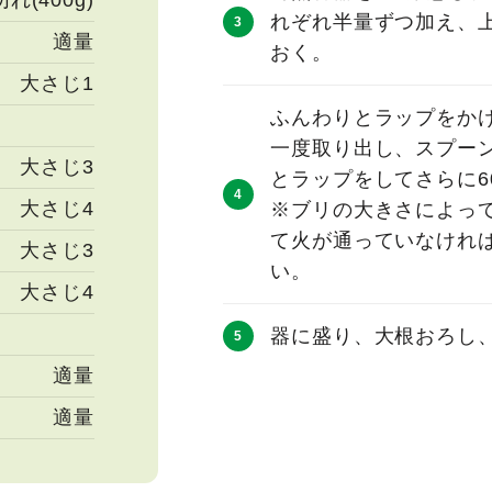
切れ(400g)
れぞれ半量ずつ加え、上
適量
おく。
大さじ1
ふんわりとラップをかけ
一度取り出し、スプー
大さじ3
とラップをしてさらに6
大さじ4
※ブリの大きさによっ
て火が通っていなければ
大さじ3
い。
大さじ4
器に盛り、大根おろし
適量
適量