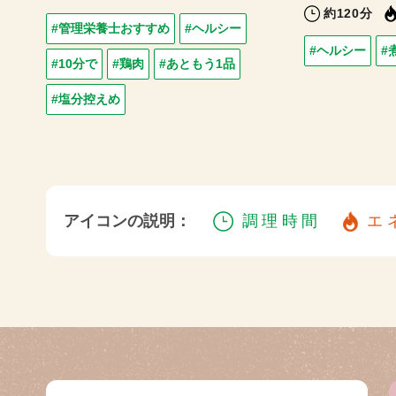
約120分
#管理栄養士おすすめ
#ヘルシー
#ヘルシー
#
#10分で
#鶏肉
#あともう1品
#塩分控えめ
アイコンの説明：
調理時間
エ