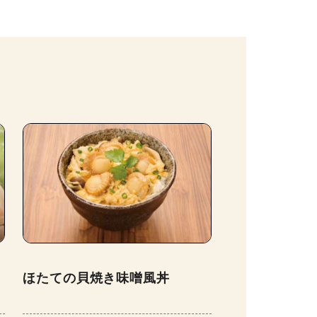
ほたての貝焼き味噌風丼