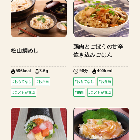
鶏肉とごぼうの甘辛
松山鯛めし
炊き込みごはん
3.6g
90分
586kcal
400kcal
#おもてなし
#お弁当
#おもてなし
#お弁当
#こどもが喜ぶ
#鶏肉
#こどもが喜ぶ