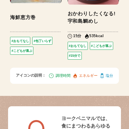
おかわりしたくなる!
海鮮恵方巻
宇和島鯛めし
15分
535kcal
#おもてなし
#包丁いらず
#おもてなし
#こどもが喜ぶ
#こどもが喜ぶ
#15分で
アイコンの説明：
調理時間
エネルギー
塩分
ヨークベニマルでは、
食にまつわるあらゆる