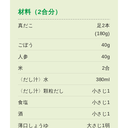
材料（2合分）
真だこ
足2本
(180g)
ごぼう
40g
人参
40g
米
2合
〈だし汁〉水
380ml
〈だし汁〉顆粒だし
小さじ1
食塩
小さじ1
酒
小さじ1
薄口しょうゆ
大さじ1弱