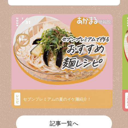
7
2026
2
31
レ
セブンプレミアムの夏のイケ麺紹介！
シ
ピ
記事一覧へ