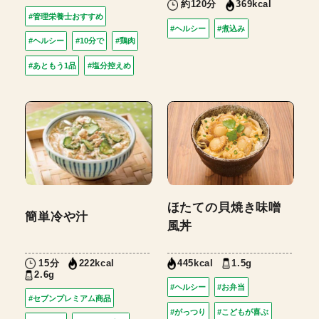
約120分
369kcal
#管理栄養士おすすめ
#ヘルシー
#煮込み
#ヘルシー
#10分で
#鶏肉
#あともう1品
#塩分控えめ
ほたての貝焼き味噌
簡単冷や汁
風丼
15分
1.5g
222kcal
445kcal
2.6g
#ヘルシー
#お弁当
#セブンプレミアム商品
#がっつり
#こどもが喜ぶ