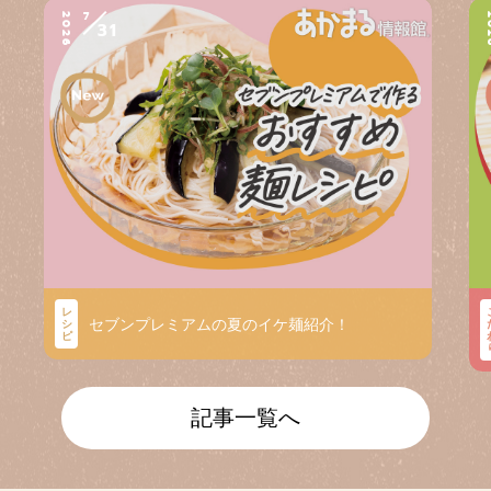
7
2026
2
31
レ
セブンプレミアムの夏のイケ麺紹介！
シ
ピ
記事一覧へ