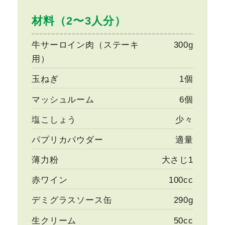
材料（2〜3人分）
牛サーロイン肉（ステーキ
300g
用）
玉ねぎ
1個
マッシュルーム
6個
塩こしょう
少々
パプリカパウダー
適量
薄力粉
大さじ1
赤ワイン
100cc
デミグラスソース缶
290g
生クリーム
50cc