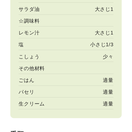
サラダ油
大さじ1
☆調味料
レモン汁
大さじ1
塩
小さじ1/3
こしょう
少々
その他材料
ごはん
適量
パセリ
適量
生クリーム
適量