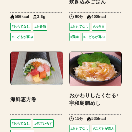
炊き込みごはん
3.6g
90分
586kcal
400kcal
#おもてなし
#お弁当
#おもてなし
#お弁当
#こどもが喜ぶ
#鶏肉
#こどもが喜ぶ
おかわりしたくなる!
海鮮恵方巻
宇和島鯛めし
15分
535kcal
#おもてなし
#包丁いらず
#おもてなし
#こどもが喜ぶ