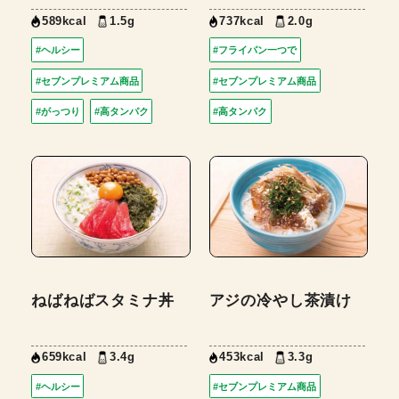
589kcal
1.5g
737kcal
2.0g
#ヘルシー
#フライパン一つで
#セブンプレミアム商品
#セブンプレミアム商品
#がっつり
#高タンパク
#高タンパク
ねばねばスタミナ丼
アジの冷やし茶漬け
659kcal
3.4g
453kcal
3.3g
#ヘルシー
#セブンプレミアム商品