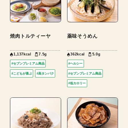
焼肉トルティーヤ
薬味そうめん
1,137kcal
7.5g
362kcal
5.0g
#セブンプレミアム商品
#ヘルシー
#こどもが喜ぶ
#高タンパク
#セブンプレミアム商品
#低カロリー