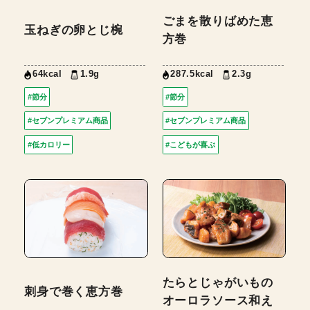
ごまを散りばめた恵
玉ねぎの卵とじ椀
方巻
64kcal
1.9g
287.5kcal
2.3g
#節分
#節分
#セブンプレミアム商品
#セブンプレミアム商品
#低カロリー
#こどもが喜ぶ
たらとじゃがいもの
刺身で巻く恵方巻
オーロラソース和え