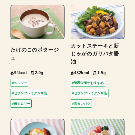
カットステーキと新
たけのこのポタージ
じゃがのガリバタ醤
ュ
油
94kcal
2.0g
482kcal
1.5g
#ヘルシー
#管理栄養士おすすめ
#セブンプレミアム商品
#セブンプレミアム商品
#低カロリー
#高タンパク