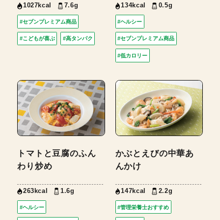
1027kcal
7.6g
134kcal
0.5g
#セブンプレミアム商品
#ヘルシー
#こどもが喜ぶ
#高タンパク
#セブンプレミアム商品
#低カロリー
トマトと豆腐のふん
かぶとえびの中華あ
わり炒め
んかけ
263kcal
1.6g
147kcal
2.2g
#ヘルシー
#管理栄養士おすすめ