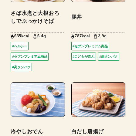
さば水煮と大根おろ
豚丼
しでぶっかけそば
635kcal
6.4g
787kcal
2.9g
#ヘルシー
#セブンプレミアム商品
#セブンプレミアム商品
#こどもが喜ぶ
#高タンパク
#高タンパク
冷やしおでん
白だし唐揚げ