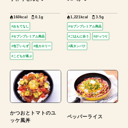
160kcal
0.1g
1,221kcal
3.5g
#おもてなし
#セブンプレミアム商品
#セブンプレミアム商品
#ごはんに合う
#がっつり
#包丁いらず
#低カロリー
#高タンパク
#こどもが喜ぶ
かつおとトマトのユ
ペッパーライス
ッケ風丼