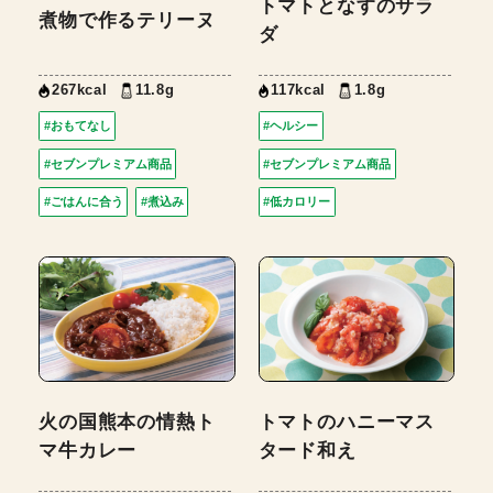
トマトとなすのサラ
煮物で作るテリーヌ
ダ
267kcal
11.8g
117kcal
1.8g
#おもてなし
#ヘルシー
#セブンプレミアム商品
#セブンプレミアム商品
#ごはんに合う
#煮込み
#低カロリー
火の国熊本の情熱ト
トマトのハニーマス
マ牛カレー
タード和え