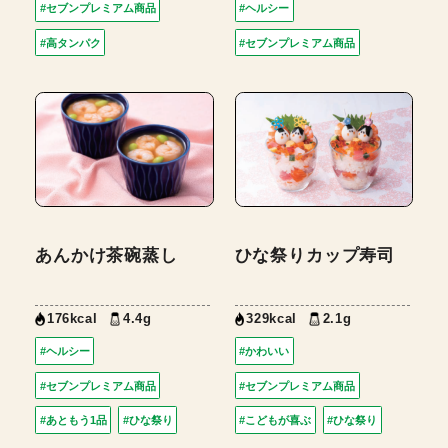
#セブンプレミアム商品
#ヘルシー
#高タンパク
#セブンプレミアム商品
あんかけ茶碗蒸し
ひな祭りカップ寿司
176kcal
4.4g
329kcal
2.1g
#ヘルシー
#かわいい
#セブンプレミアム商品
#セブンプレミアム商品
#あともう1品
#ひな祭り
#こどもが喜ぶ
#ひな祭り