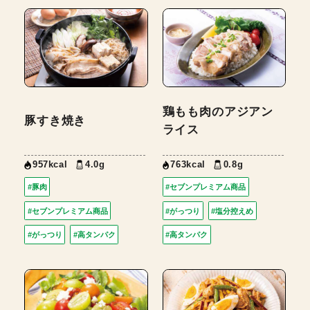
鶏もも肉のアジアン
豚すき焼き
ライス
957kcal
4.0g
763kcal
0.8g
#豚肉
#セブンプレミアム商品
#セブンプレミアム商品
#がっつり
#塩分控えめ
#がっつり
#高タンパク
#高タンパク