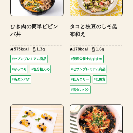
ひき肉の簡単ビビン
タコと枝豆のしそ昆
バ丼
布和え
575kcal
1.3g
178kcal
1.6g
#セブンプレミアム商品
#管理栄養士おすすめ
#がっつり
#塩分控えめ
#セブンプレミアム商品
#高タンパク
#低カロリー
#低糖質
#高タンパク