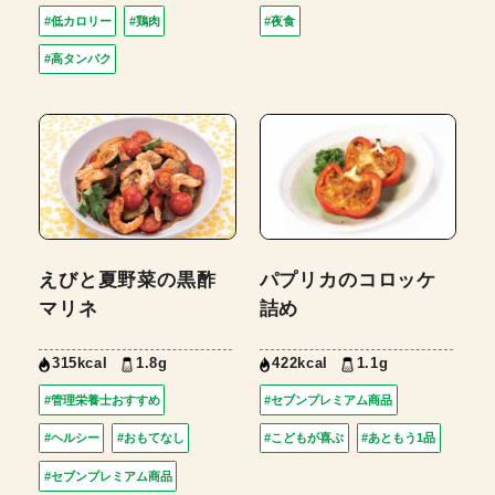
#低カロリー
#鶏肉
#夜食
#高タンパク
えびと夏野菜の黒酢
パプリカのコロッケ
マリネ
詰め
315kcal
1.8g
422kcal
1.1g
#管理栄養士おすすめ
#セブンプレミアム商品
#ヘルシー
#おもてなし
#こどもが喜ぶ
#あともう1品
#セブンプレミアム商品