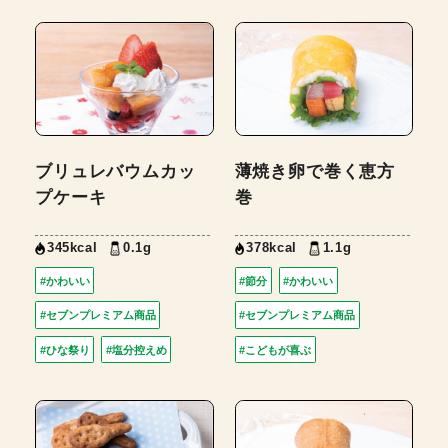
ブリュレバウムカッ
薄焼き卵で巻く恵方
プケーキ
巻
345kcal
0.1g
378kcal
1.1g
#かわいい
#節分
#かわいい
#セブンプレミアム商品
#セブンプレミアム商品
#ひな祭り
#塩分控えめ
#こどもが喜ぶ