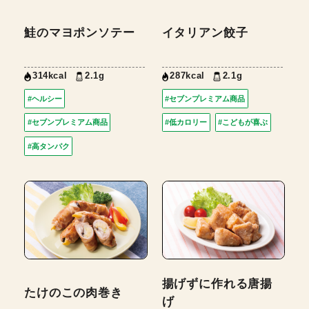
鮭のマヨポンソテー
イタリアン餃子
314kcal
2.1g
287kcal
2.1g
#ヘルシー
#セブンプレミアム商品
#セブンプレミアム商品
#低カロリー
#こどもが喜ぶ
#高タンパク
揚げずに作れる唐揚
たけのこの肉巻き
げ