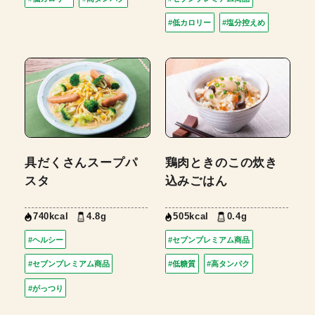
#低カロリー
#塩分控えめ
具だくさんスープパ
鶏肉ときのこの炊き
スタ
込みごはん
740kcal
4.8g
505kcal
0.4g
#ヘルシー
#セブンプレミアム商品
#セブンプレミアム商品
#低糖質
#高タンパク
#がっつり