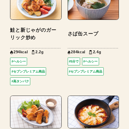
鮭と新じゃがのガー
さば缶スープ
リック炒め
294kcal
2.2g
284kcal
2.4g
#ヘルシー
#5分で
#ヘルシー
#セブンプレミアム商品
#セブンプレミアム商品
#高タンパク