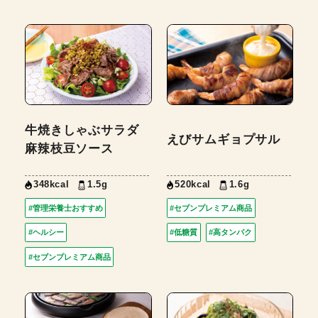
牛焼きしゃぶサラダ
えびサムギョプサル
麻辣枝豆ソース
348kcal
1.5g
520kcal
1.6g
#管理栄養士おすすめ
#セブンプレミアム商品
#ヘルシー
#低糖質
#高タンパク
#セブンプレミアム商品