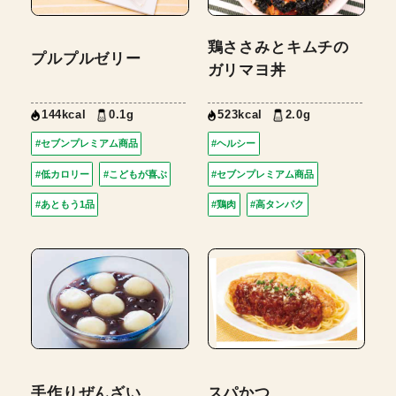
鶏ささみとキムチの
プルプルゼリー
ガリマヨ丼
144kcal
0.1g
523kcal
2.0g
#セブンプレミアム商品
#ヘルシー
#低カロリー
#こどもが喜ぶ
#セブンプレミアム商品
#あともう1品
#鶏肉
#高タンパク
手作りぜんざい
スパかつ