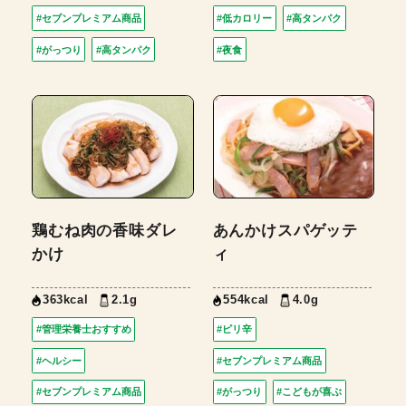
#セブンプレミアム商品
#低カロリー
#高タンパク
#がっつり
#高タンパク
#夜食
鶏むね肉の香味ダレ
あんかけスパゲッテ
かけ
ィ
363kcal
2.1g
554kcal
4.0g
#管理栄養士おすすめ
#ピリ辛
#ヘルシー
#セブンプレミアム商品
#セブンプレミアム商品
#がっつり
#こどもが喜ぶ