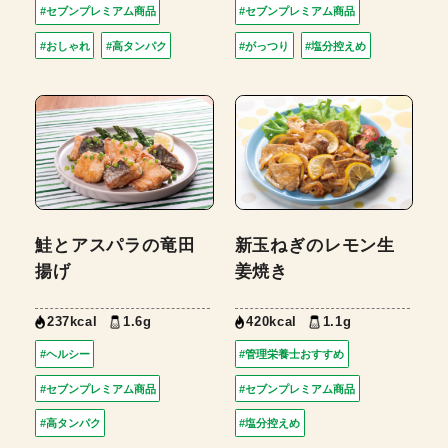
#セブンプレミアム商品
#セブンプレミアム商品
#おしゃれ
#高タンパク
#がっつり
#塩分控えめ
鮭とアスパラの竜田
新玉ねぎのレモン生
揚げ
姜焼き
237kcal
1.6g
420kcal
1.1g
#ヘルシー
#管理栄養士おすすめ
#セブンプレミアム商品
#セブンプレミアム商品
#高タンパク
#塩分控えめ