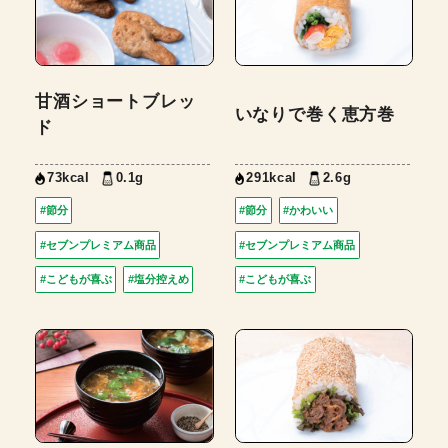
甘酒ショートブレッ
いなりで巻く恵方巻
ド
73kcal
0.1g
291kcal
2.6g
#節分
#節分
#かわいい
#セブンプレミアム商品
#セブンプレミアム商品
#こどもが喜ぶ
#塩分控えめ
#こどもが喜ぶ