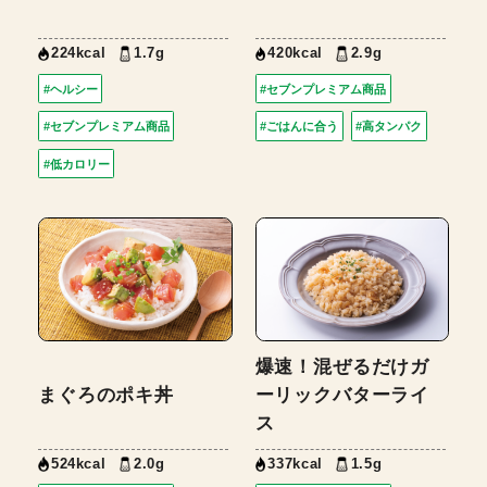
224kcal
1.7g
420kcal
2.9g
#ヘルシー
#セブンプレミアム商品
#セブンプレミアム商品
#ごはんに合う
#高タンパク
#低カロリー
爆速！混ぜるだけガ
まぐろのポキ丼
ーリックバターライ
ス
524kcal
2.0g
337kcal
1.5g