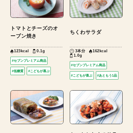
トマトとチーズのオ
ちくわサラダ
ーブン焼き
123kcal
0.1g
3本分
162kcal
1.0g
#セブンプレミアム商品
#セブンプレミアム商品
#低糖質
#こどもが喜ぶ
#こどもが喜ぶ
#あともう1品