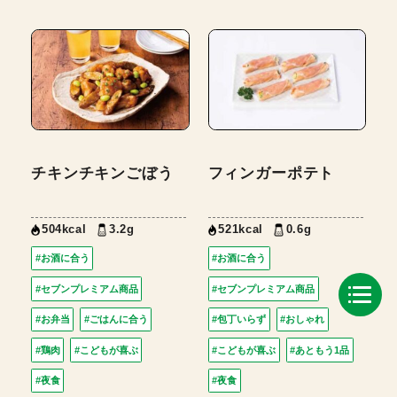
チキンチキンごぼう
フィンガーポテト
504kcal
3.2g
521kcal
0.6g
#お酒に合う
#お酒に合う
#セブンプレミアム商品
#セブンプレミアム商品
#お弁当
#ごはんに合う
#包丁いらず
#おしゃれ
#鶏肉
#こどもが喜ぶ
#こどもが喜ぶ
#あともう1品
#夜食
#夜食