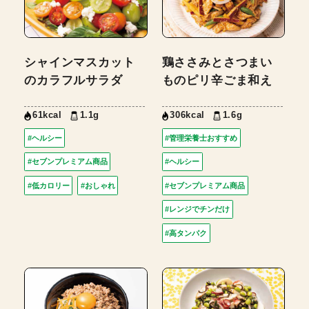
シャインマスカット
鶏ささみとさつまい
のカラフルサラダ
ものピリ辛ごま和え
61kcal
1.1g
306kcal
1.6g
#ヘルシー
#管理栄養士おすすめ
#セブンプレミアム商品
#ヘルシー
#低カロリー
#おしゃれ
#セブンプレミアム商品
#レンジでチンだけ
#高タンパク