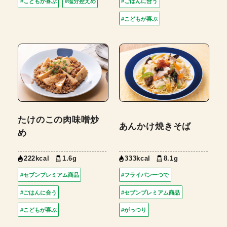
#こどもが喜ぶ
#塩分控えめ
#ごはんに合う
#こどもが喜ぶ
たけのこの肉味噌炒
あんかけ焼きそば
め
222kcal
1.6g
333kcal
8.1g
#セブンプレミアム商品
#フライパン一つで
#ごはんに合う
#セブンプレミアム商品
#こどもが喜ぶ
#がっつり