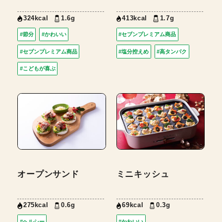
324kcal
1.6g
413kcal
1.7g
#節分
#かわいい
#セブンプレミアム商品
#セブンプレミアム商品
#塩分控えめ
#高タンパク
#こどもが喜ぶ
オープンサンド
ミニキッシュ
275kcal
0.6g
69kcal
0.3g
#ヘルシー
#かわいい