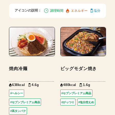
アイコンの説明：
調理時間
エネルギー
塩分
焼肉冷麺
ビッグモダン焼き
638kcal
4.6g
480kcal
1.6g
#ヘルシー
#セブンプレミアム商品
#セブンプレミアム商品
#がっつり
#塩分控えめ
#高タンパク