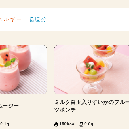
ネルギー
塩分
ミルク白玉入りすいかのフル
ムージー
ツポンチ
0.1g
159kcal
0.0g