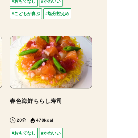
#おもてなし
#かわいい
#こどもが喜ぶ
#塩分控えめ
春色海鮮ちらし寿司
20分
478kcal
#おもてなし
#かわいい