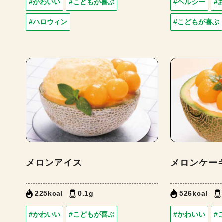
#かわいい
#こどもが喜ぶ
#ヘルシー
#
#ハロウィン
#こどもが喜ぶ
メロンアイス
メロンケー
225kcal
0.1g
526kcal
#かわいい
#こどもが喜ぶ
#かわいい
#