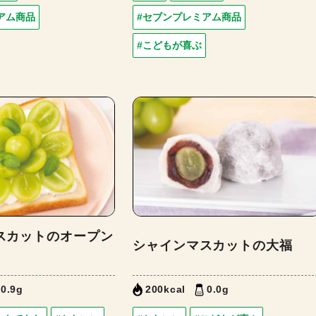
アム商品
#セブンプレミアム商品
#こどもが喜ぶ
スカットのオープン
シャインマスカットの大福
0.9g
200kcal
0.0g