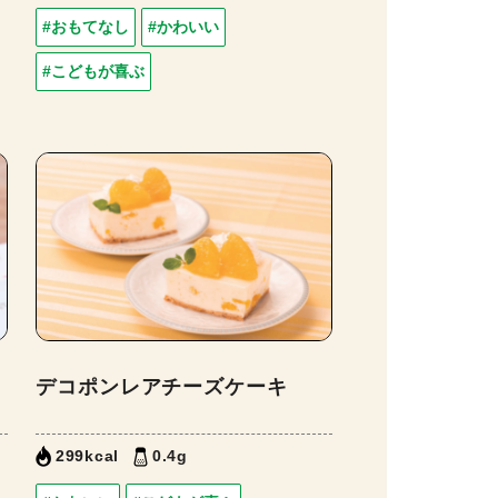
#おもてなし
#かわいい
#こどもが喜ぶ
デコポンレアチーズケーキ
299kcal
0.4g