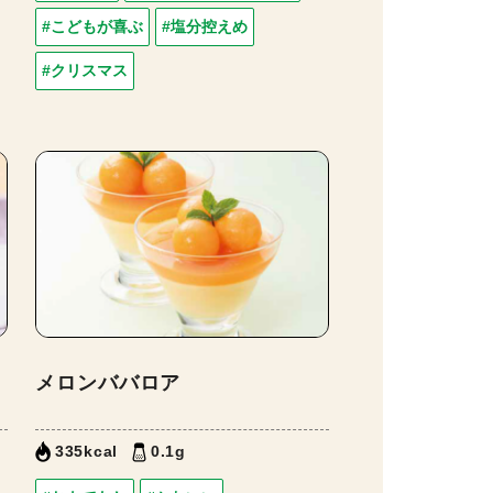
#こどもが喜ぶ
#塩分控えめ
#クリスマス
メロンババロア
335kcal
0.1g