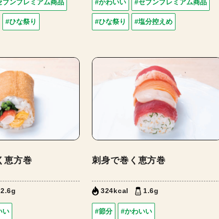
セブンプレミアム商品
#かわいい
#セブンプレミアム商品
#ひな祭り
#ひな祭り
#塩分控えめ
く恵方巻
刺身で巻く恵方巻
2.6g
324kcal
1.6g
いい
#節分
#かわいい