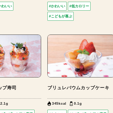
かわいい
#かわいい
#低カロリー
#こどもが喜ぶ
ップ寿司
ブリュレバウムカップケーキ
2.1g
345kcal
0.1g