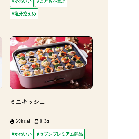
#かわいい
#こどもが喜ぶ
#塩分控えめ
ミニキッシュ
69kcal
0.3g
#かわいい
#セブンプレミアム商品