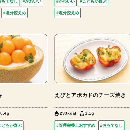
おもてなし
#かわいい
#かわいい
#こどもが喜ぶ
#塩分控えめ
#塩分控えめ
キ
えびとアボカドのチーズ焼き
0.4g
293kcal
1.1g
こどもが喜ぶ
#管理栄養士おすすめ
#おもてなし