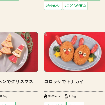
#かわいい
#こどもが喜ぶ
ヘンでクリスマス
コロッケでトナカイ
0.5g
352kcal
1.6g