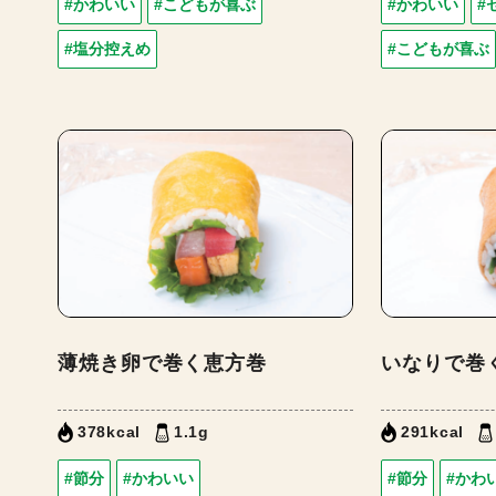
#かわいい
#こどもが喜ぶ
#かわいい
#
#塩分控えめ
#こどもが喜ぶ
薄焼き卵で巻く恵方巻
いなりで巻
378kcal
1.1g
291kcal
#節分
#かわいい
#節分
#かわ