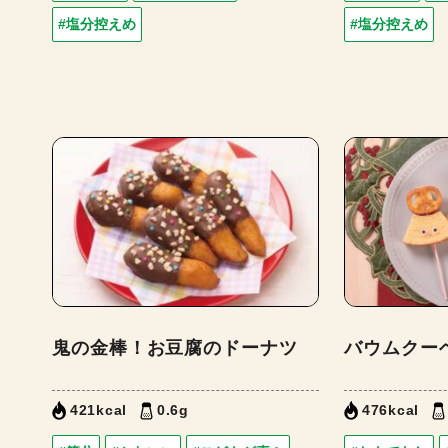
#塩分控えめ
#塩分控えめ
鬼の金棒！お豆腐のドーナツ
バウムクー
421kcal
0.6g
476kcal