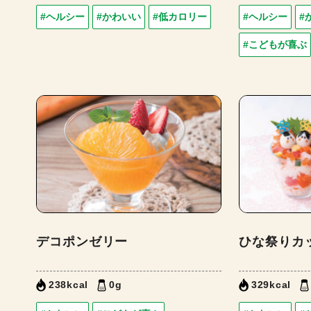
#ヘルシー
#かわいい
#低カロリー
#ヘルシー
#
#こどもが喜ぶ
デコポンゼリー
ひな祭りカ
238kcal
0g
329kcal