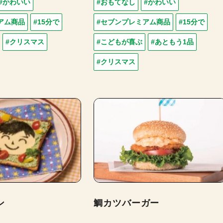
#かわいい
#おもてなし
#かわいい
アム商品
#15分で
#セブンプレミアム商品
#15分で
#クリスマス
#こどもが喜ぶ
#あともう1品
#クリスマス
ン
鯛カツバーガー