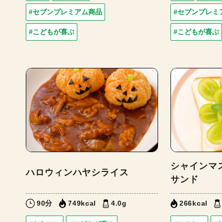
#セブンプレミアム商品
#セブンプレミ
#こどもが喜ぶ
#こどもが喜ぶ
シャインマ
ハロウィンハヤシライス
サンド
90分
749kcal
4.0g
266kcal