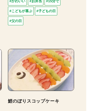
#かわいい
#お弁当
#15分で
#こどもが喜ぶ
#子どもの日
#父の日
鯉のぼりスコップケーキ