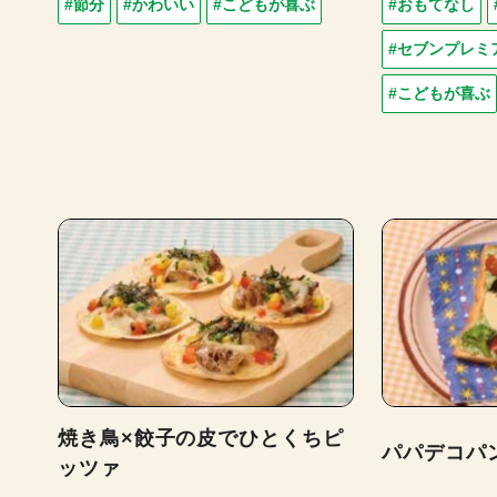
#節分
#かわいい
#こどもが喜ぶ
#おもてなし
#セブンプレミ
#こどもが喜ぶ
焼き鳥×餃子の皮でひとくちピ
パパデコパ
ッツァ