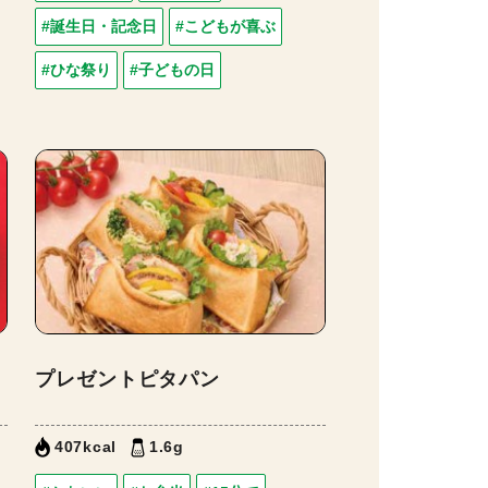
#誕生日・記念日
#こどもが喜ぶ
#ひな祭り
#子どもの日
プレゼントピタパン
407kcal
1.6g