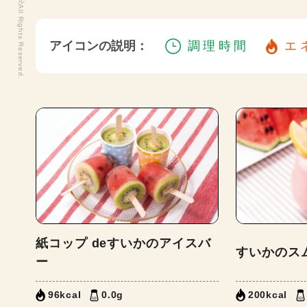
アイコンの説明：
調理時間
エ
紙コップ deすいかのアイスバ
すいかのス
ー
96kcal
0.0g
200kcal