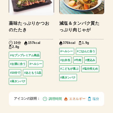
薬味たっぷりかつお
減塩＆タンパク質た
のたたき
っぷり肉じゃが
10分
1.9g
157kcal
376kcal
2.8g
#ヘルシー
#ごはんに合う
#セブンプレミアム商品
#お弁当
#牛肉
#煮込み
#お酒に合う
#ヘルシー
#こどもが喜ぶ
#塩分控えめ
#10分で
#あともう1品
#高タンパク
#高タンパク
アイコンの説明：
調理時間
エネルギー
塩分