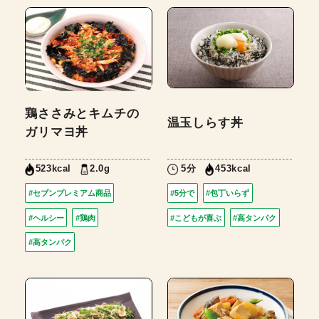
鶏ささみとキムチの
温玉しらす丼
ガリマヨ丼
2.0g
5分
523kcal
453kcal
#セブンプレミアム商品
#5分で
#包丁いらず
#ヘルシー
#鶏肉
#こどもが喜ぶ
#高タンパク
#高タンパク