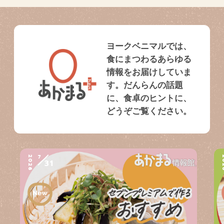
ヨークベニマルでは、
食にまつわるあらゆる
情報をお届けしていま
す。だんらんの話題
に、食卓のヒントに、
どうぞご覧ください。
7
2026
2
31