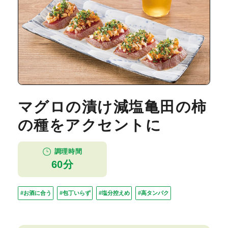
マグロの漬け減塩亀田の柿
の種をアクセントに
調理時間
60分
#お酒に合う
#包丁いらず
#塩分控えめ
#高タンパク