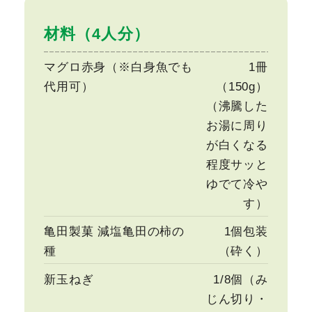
材料（4人分）
マグロ赤身（※白身魚でも
1冊
代用可）
（150g）
（沸騰した
お湯に周り
が白くなる
程度サッと
ゆでて冷や
す）
亀田製菓 減塩亀田の柿の
1個包装
種
（砕く）
新玉ねぎ
1/8個（み
じん切り・