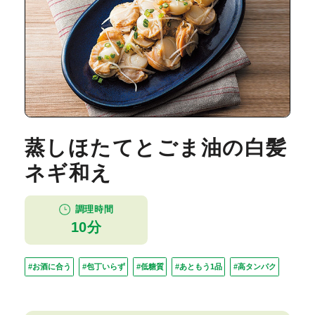
蒸しほたてとごま油の白髪
ネギ和え
調理時間
10分
#お酒に合う
#包丁いらず
#低糖質
#あともう1品
#高タンパク