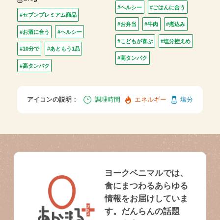
#ヘルシー
#ごはんに合う
#セブンプレミアム商品
#お弁当
#牛肉
#煮込み
#お酒に合う
#ヘルシー
#こどもが喜ぶ
#塩分控えめ
#10分で
#あともう1品
#高タンパク
#高タンパク
アイコンの説明：
調理時間
エネルギー
塩分
ヨークベニマルでは、
食にまつわるあらゆる
情報をお届けしていま
す。だんらんの話題