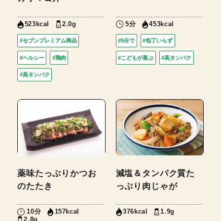
2.0g
5分
523kcal
453kcal
#セブンプレミアム商品
#5分で
#包丁いらず
#ヘルシー
#鶏肉
#こどもが喜ぶ
#高タンパク
#高タンパク
薬味たっぷりかつお
減塩＆タンパク質た
のたたき
っぷり肉じゃが
10分
1.9g
157kcal
376kcal
2.8g