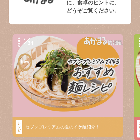
に、食卓のヒントに、
どうぞご覧ください。
7
2026
2
31
レ
セブンプレミアムの夏のイケ麺紹介！
シ
ピ