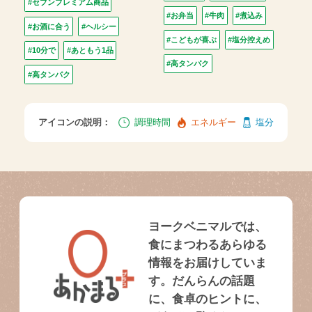
#セブンプレミアム商品
#お弁当
#牛肉
#煮込み
#お酒に合う
#ヘルシー
#こどもが喜ぶ
#塩分控えめ
#10分で
#あともう1品
#高タンパク
#高タンパク
アイコンの説明：
調理時間
エネルギー
塩分
ヨークベニマルでは、
食にまつわるあらゆる
情報をお届けしていま
す。だんらんの話題
に、食卓のヒントに、