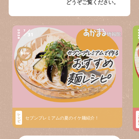
どうぞご覧ください。
7
2026
2
31
レ
セブンプレミアムの夏のイケ麺紹介！
シ
ピ