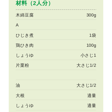
材料（2人分）
木綿豆腐
300g
A
ひじき煮
1袋
鶏ひき肉
100g
しょうゆ
小さじ1
片栗粉
大さじ1/2
油
大さじ1/2
大根
適量
しょうゆ
適量