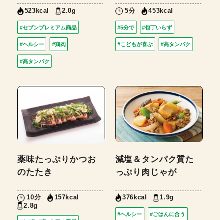
2.0g
5分
523kcal
453kcal
#セブンプレミアム商品
#5分で
#包丁いらず
#ヘルシー
#鶏肉
#こどもが喜ぶ
#高タンパク
#高タンパク
薬味たっぷりかつお
減塩＆タンパク質た
のたたき
っぷり肉じゃが
10分
1.9g
157kcal
376kcal
2.8g
#ヘルシー
#ごはんに合う