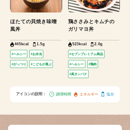
ほたての貝焼き味噌
鶏ささみとキムチの
風丼
ガリマヨ丼
1.5g
2.0g
445kcal
523kcal
#ヘルシー
#お弁当
#セブンプレミアム商品
#がっつり
#こどもが喜ぶ
#ヘルシー
#鶏肉
#高タンパク
アイコンの説明：
調理時間
エネルギー
塩分