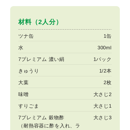
材料（2人分）
ツナ缶
1缶
水
300ml
7プレミアム 濃い絹
1パック
きゅうり
1/2本
大葉
2枚
味噌
大さじ2
すりごま
大さじ1
7プレミアム 穀物酢
大さじ3
（耐熱容器に酢を入れ、ラ