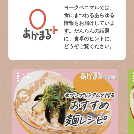
ヨークベニマルでは、
食にまつわるあらゆる
情報をお届けしていま
す。だんらんの話題
に、食卓のヒントに、
どうぞご覧ください。
7
2026
2
31