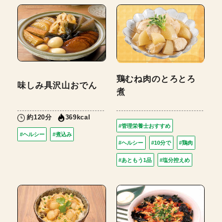
鶏むね肉のとろとろ
味しみ具沢山おでん
煮
約120分
369kcal
#管理栄養士おすすめ
#ヘルシー
#煮込み
#ヘルシー
#10分で
#鶏肉
#あともう1品
#塩分控えめ