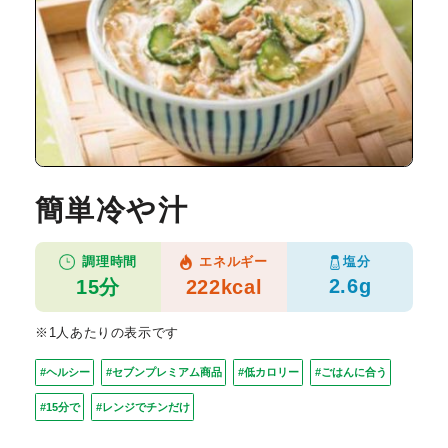
簡単冷や汁
塩分
調理時間
エネルギー
2.6g
15分
222kcal
※1人あたりの表示です
#ヘルシー
#セブンプレミアム商品
#低カロリー
#ごはんに合う
#15分で
#レンジでチンだけ