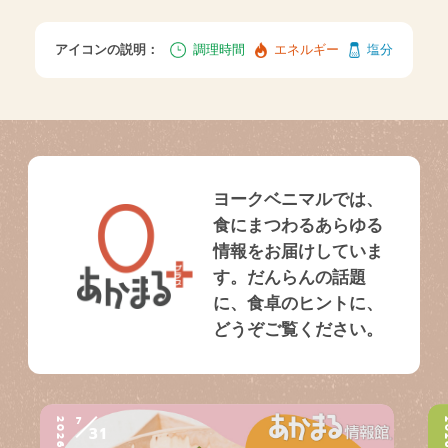
アイコンの説明：
調理時間
エネルギー
塩分
ヨークベニマルでは、
食にまつわるあらゆる
情報をお届けしていま
す。だんらんの話題
に、食卓のヒントに、
どうぞご覧ください。
7
2026
2
31