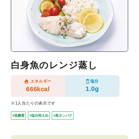
白身魚のレンジ蒸し
塩分
エネルギー
1.0g
666kcal
※1人当たりの表示です
#低糖質
#塩分控えめ
#高タンパク