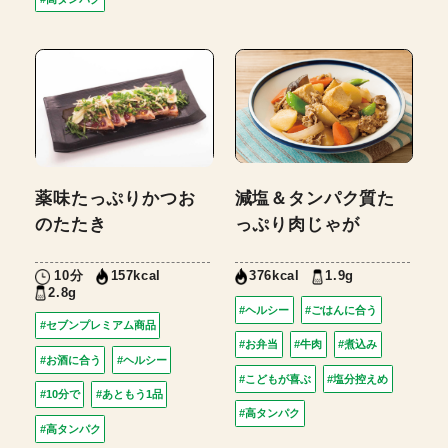
薬味たっぷりかつお
減塩＆タンパク質た
のたたき
っぷり肉じゃが
10分
1.9g
157kcal
376kcal
2.8g
#ヘルシー
#ごはんに合う
#セブンプレミアム商品
#お弁当
#牛肉
#煮込み
#お酒に合う
#ヘルシー
#こどもが喜ぶ
#塩分控えめ
#10分で
#あともう1品
#高タンパク
#高タンパク