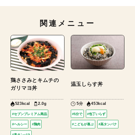
関連メニュー
鶏ささみとキムチの
温玉しらす丼
ガリマヨ丼
2.0g
5分
523kcal
453kcal
#セブンプレミアム商品
#5分で
#包丁いらず
#ヘルシー
#鶏肉
#こどもが喜ぶ
#高タンパク
#高タンパク