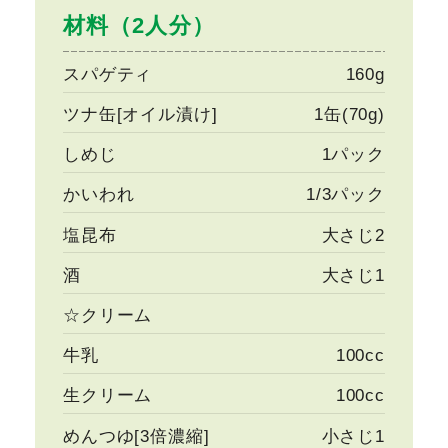
材料（2人分）
スパゲティ
160g
ツナ缶[オイル漬け]
1缶(70g)
しめじ
1パック
かいわれ
1/3パック
塩昆布
大さじ2
酒
大さじ1
☆クリーム
牛乳
100cc
生クリーム
100cc
めんつゆ[3倍濃縮]
小さじ1