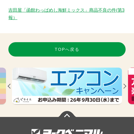
吉田屋「函館わっぱめし海鮮ミックス」商品不良の件(第3
報）
TOPへ戻る